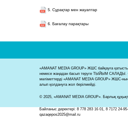
5. Сұрақтар мен жауаптар
6. Бағалау парақтары
«AMANAT MEDIA GROUP» ЖШС байқауға қатысты м
немесе жаңадан басып теруге ТЫЙЫМ САЛАДЫ. 
мәліметтерді «AMANAT MEDIA GROUP» ЖШС-ның
алып қолдануға жол берілмейді.
© 2025, «AMANAT MEDIA GROUP». Барлық құқықта
Байланыс деректері: 8 778 283 16 01, 8 7172 24-95-
qazaqepos2025@mail.ru