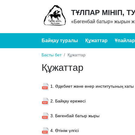
ТҰЛПАР МІНІП, Т
«Бөгенбай батыр» жырын жа
Байқау туралы
Құжаттар
Ұпайлар
Басты бет
Құжаттар
Құжаттар
1. Әдебиет және өнер институтының хаты
2. Байқау ережесі
3. Бөгенбай батыр жыры
4. Өтінім үлгісі