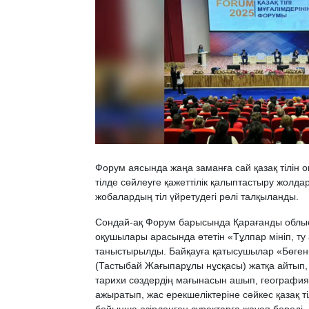
Форум аясында жаңа заманға сай қазақ тілін оқ
тілде сөйлеуге қажеттілік қалыптастыру жолда
жобалардың тіл үйретудегі рөлі талқыланды.
Сондай-ақ Форум барысында Қарағанды облы
оқушылары арасында өтетін «Тұлпар мініп, ту
таныстырылды. Байқауға қатысушылар «Бөге
(Тастыбай Жағыпарұлы нұсқасы) жатқа айтып, 
тарихи сөздердің мағынасын ашып, география
ажыратып, жас ерекшеліктеріне сәйкес қазақ ті