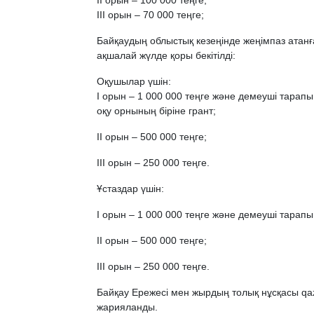
ІІ орын – 100 000 теңге;
ІІІ орын – 70 000 теңге;
Байқаудың облыстық кезеңінде жеңімпаз атанғ
ақшалай жүлде қоры бекітілді:
Оқушылар үшін:
І орын – 1 000 000 теңге және демеуші тарап
оқу орнының біріне грант;
ІІ орын – 500 000 теңге;
ІІІ орын – 250 000 теңге.
Ұстаздар үшін:
І орын – 1 000 000 теңге және демеуші тарапын
ІІ орын – 500 000 теңге;
ІІІ орын – 250 000 теңге.
Байқау Ережесі мен жырдың толық нұсқасы q
жарияланды.