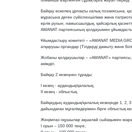
бойынша әзірленген сұрақтарға жауап береді.
Байқау өскелең ұрпақты халық поэзиясына, қа
мұрасына деген сүйіспеншілікке және патриоти
ерлік рухын, намысшылдық, қайсарлық қасиет
AMANAT партиясының қолдауымен ұйымдасты
Ұйымдастыру комитеті – «AMANAT MEDIA GROUP
атқарушы органдар (Тілдерді дамыту және Біл
Жобаны қолдаушылар – «AMANAT» партиясы,
әкімдігі.
Байқау 2 кезеңнен тұрады:
І кезең - аудандық/қалалық;
ІІ кезең - облыстық.
Байқаудың аудандық/қалалық кезеңінде 1, 2, 
дайындаған мұғалімдерімен бірге облыстық к
Жеңімпаз оқушылар ақшалай сыйақымен мара
І орын – 150 000 теңге;