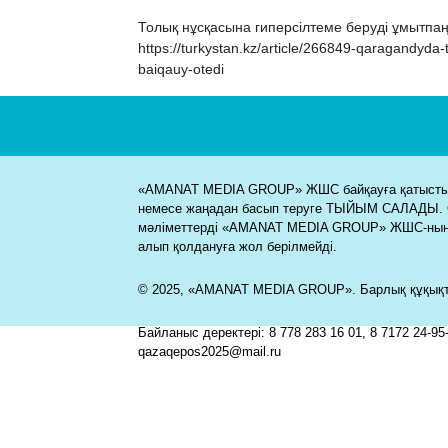
Толық нұсқасына гиперсілтеме беруді ұмытпаң
https://turkystan.kz/article/266849-qaragandyda-
baiqauy-otedi
«AMANAT MEDIA GROUP» ЖШС байқауға қатысты м
немесе жаңадан басып теруге ТЫЙЫМ САЛАДЫ. 
мәліметтерді «AMANAT MEDIA GROUP» ЖШС-ның
алып қолдануға жол берілмейді.
© 2025, «AMANAT MEDIA GROUP». Барлық құқықта
Байланыс деректері: 8 778 283 16 01, 8 7172 24-95-
qazaqepos2025@mail.ru